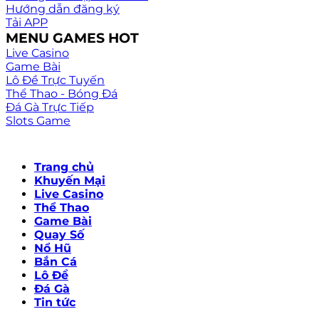
Hướng dẫn đăng ký
Tải APP
MENU GAMES HOT
Live Casino
Game Bài
Lô Đề Trực Tuyến
Thể Thao - Bóng Đá
Đá Gà Trực Tiếp
Slots Game
Trang chủ
Khuyến Mại
Live Casino
Thể Thao
Game Bài
Quay Số
Nổ Hũ
Bắn Cá
Lô Đề
Đá Gà
Tin tức