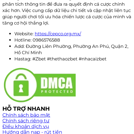
phân tích thông tin để đưa ra quyết định cá cược chính
xác hơn. Việc cung cấp dữ liệu chi tiết và cập nhật liên tục
giúp người chơi tối ưu hóa chiến lược cá cược của mình và
tăng cơ hội thắng lợi.
Website:
https://cepco.org.mx/
Hotline: 0986576588
Add: Đường Liên Phường, Phường An Phú, Quận 2,
Hồ Chí Minh
Hastag: #Zbet #thethaozbet #nhacaizbet
HỖ TRỢ NHANH
Chính sách bảo mật
Chính sách riêng tư
Điều khoản dịch vụ
Hướng dẫn nạp - rút tiền