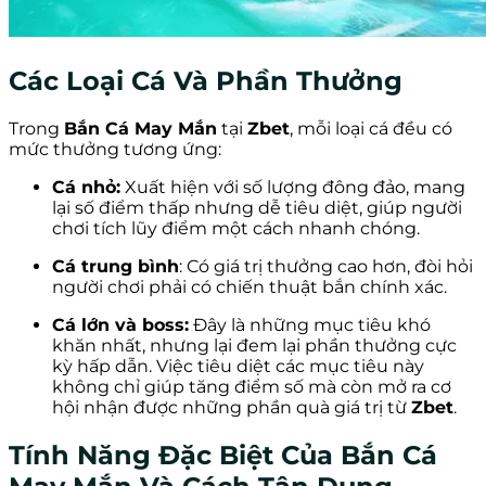
Các Loại Cá Và Phần Thưởng
Trong
Bắn Cá May Mắn
tại
Zbet
, mỗi loại cá đều có
mức thưởng tương ứng:
Cá nhỏ:
Xuất hiện với số lượng đông đảo, mang
lại số điểm thấp nhưng dễ tiêu diệt, giúp người
chơi tích lũy điểm một cách nhanh chóng.
Cá trung bình
: Có giá trị thưởng cao hơn, đòi hỏi
người chơi phải có chiến thuật bắn chính xác.
Cá lớn và boss:
Đây là những mục tiêu khó
khăn nhất, nhưng lại đem lại phần thưởng cực
kỳ hấp dẫn. Việc tiêu diệt các mục tiêu này
không chỉ giúp tăng điểm số mà còn mở ra cơ
hội nhận được những phần quà giá trị từ
Zbet
.
Tính Năng Đặc Biệt Của Bắn Cá