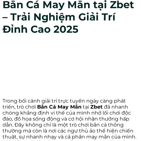
Bắn Cá May Mắn tại Zbet
– Trải Nghiệm Giải Trí
Đỉnh Cao 2025
Trong bối cảnh giải trí trực tuyến ngày càng phát
triển, trò chơi
Bắn Cá May Mắn
tại
Zbet
đã nhanh
chóng khẳng định vị thế của mình nhờ lối chơi độc
đáo, đồ họa sống động và cơ hội nhận thưởng hấp
dẫn. Đây không chỉ là một trò chơi bắn cá thông
thường mà còn là nơi các ngư thủ ảo thể hiện chiến
thuật, sự nhanh nhạy và cả phần may mắn của mình.