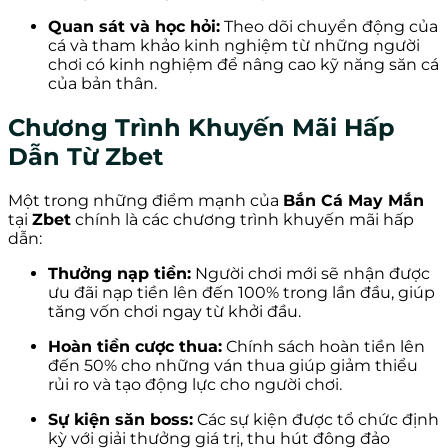
Quan sát và học hỏi:
Theo dõi chuyển động của
cá và tham khảo kinh nghiệm từ những người
chơi có kinh nghiệm để nâng cao kỹ năng săn cá
của bản thân.
Chương Trình Khuyến Mãi Hấp
Dẫn Từ Zbet
Một trong những điểm mạnh của
Bắn Cá May Mắn
tại
Zbet
chính là các chương trình khuyến mãi hấp
dẫn:
Thưởng nạp tiền:
Người chơi mới sẽ nhận được
ưu đãi nạp tiền lên đến 100% trong lần đầu, giúp
tăng vốn chơi ngay từ khởi đầu.
Hoàn tiền cược thua:
Chính sách hoàn tiền lên
đến 50% cho những ván thua giúp giảm thiểu
rủi ro và tạo động lực cho người chơi.
Sự kiện săn boss:
Các sự kiện được tổ chức định
kỳ với giải thưởng giá trị, thu hút đông đảo