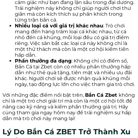
cảm giác như bạn đang lặn sâu trong đại dương.
Trải nghiệm này không chỉ giúp người chơi thư
giãn mà còn kích thích sự phấn khích trong
từng trận bắn cá.
Nhiều loại cá với giá trị khác nhau
: Trò chơi
mang đến hàng trăm loại cá khác nhau, từ cá
nhỏ đến cá khủng, mỗi loại đều có giá trị điểm
riêng. Việc săn bắt các loại cá này không chỉ là
một thử thách mà còn là một cơ hội kiếm tiền
hấp dẫn.
Phần thưởng đa dạng
: Không chỉ có điểm số,
Bắn Cá
tại Zbet
còn có nhiều phần thưởng hấp
dẫn như thẻ quà tặng, tiền mặt và nhiều ưu đãi
khác. Người chơi sẽ được nhận quà khủng mỗi
ngày, tạo động lực lớn cho việc tham gia trò chơi.
Với những đặc điểm nổi bật trên,
Bắn Cá Zbet
không
chỉ là một trò chơi giải trí mà còn là một cơ hội tốt để
nâng cao kỹ năng và kiếm phần thưởng giá trị. Hãy
cùng tham gia ngay hôm nay để trải nghiệm sự hấp
dẫn mà trò chơi này mang lại!
Lý Do Bắn Cá ZBET Trở Thành Xu