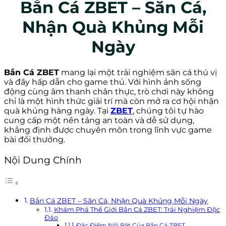
Bắn Cá ZBET – Săn Cá,
Nhận Quà Khủng Mỗi
Ngày
Bắn Cá ZBET
mang lại một trải nghiệm săn cá thú vị
và đầy hấp dẫn cho game thủ. Với hình ảnh sống
động cùng âm thanh chân thực, trò chơi này không
chỉ là một hình thức giải trí mà còn mở ra cơ hội nhận
quà khủng hàng ngày. Tại
ZBET
, chúng tôi tự hào
cung cấp một nền tảng an toàn và dễ sử dụng,
khẳng định được chuyên môn trong lĩnh vực game
bài đổi thưởng.
Nội Dung Chính
Bắn Cá ZBET – Săn Cá, Nhận Quà Khủng Mỗi Ngày
Khám Phá Thế Giới Bắn Cá ZBET: Trải Nghiệm Độc
Đáo
Đặc Điểm Nổi Bật Của Bắn Cá ZBET