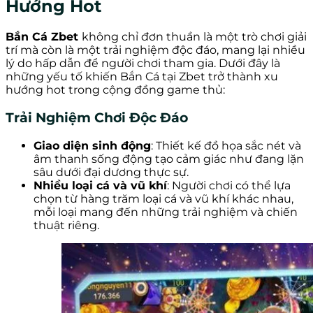
Hướng Hot
Bắn Cá Zbet
không chỉ đơn thuần là một trò chơi giải
trí mà còn là một trải nghiệm độc đáo, mang lại nhiều
lý do hấp dẫn để người chơi tham gia. Dưới đây là
những yếu tố khiến
Bắn Cá
tại Zbet trở thành xu
hướng hot trong cộng đồng game thủ:
Trải Nghiệm Chơi Độc Đáo
Giao diện sinh động
: Thiết kế đồ họa sắc nét và
âm thanh sống động tạo cảm giác như đang lặn
sâu dưới đại dương thực sự.
Nhiều loại cá và vũ khí
: Người chơi có thể lựa
chọn từ hàng trăm loại cá và vũ khí khác nhau,
mỗi loại mang đến những trải nghiệm và chiến
thuật riêng.