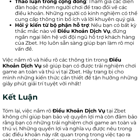
Thảo luận trong cộng đồng
: Tham gia các diễn
đàn hoặc nhóm người chơi để trao đổi về các
điều khoản. Những người có kinh nghiệm có thể
cung cấp thông tin bổ ích và lời khuyên quý giá.
Hỏi ý kiến từ bộ phận hỗ trợ
: Nếu bạn có bất kỳ
thắc mắc nào về
Điều Khoản Dịch Vụ
, đừng
ngần ngại liên hệ với đội ngũ hỗ trợ khách hàng
của Zbet
. Họ luôn sẵn sàng giúp bạn làm rõ mọi
vấn đề.
Việc nắm rõ và hiểu rõ các thông tin trong
Điều
Khoản Dịch Vụ
sẽ giúp bạn có được trải nghiệm chơi
game an toàn và thú vị tại Zbet
. Hãy trang bị cho
mình những kiến thức cần thiết để tận hưởng những
giây phút giải trí tuyệt vời nhất!
Kết Luận
Tóm lại, việc nắm rõ
Điều Khoản Dịch Vụ
tại Zbet
không chỉ giúp bạn bảo vệ quyền lợi mà còn đảm bảo
rằng bạn có những trải nghiệm chơi game an toàn và
thú vị. Những quyền lợi và nghĩa vụ được nêu trong
các điều khoản này rất quan trọng trong việc tạo ra