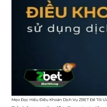
Mẹo Đọc Hiểu Điều Khoản Dịch Vụ ZBET Để Tối Ư