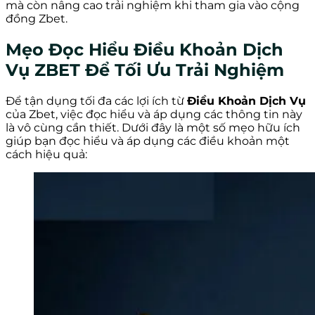
mà còn nâng cao trải nghiệm khi tham gia vào cộng
đồng Zbet
.
Mẹo Đọc Hiểu Điều Khoản Dịch
Vụ ZBET Để Tối Ưu Trải Nghiệm
Để tận dụng tối đa các lợi ích từ
Điều Khoản Dịch Vụ
của Zbet
, việc đọc hiểu và áp dụng các thông tin này
là vô cùng cần thiết. Dưới đây là một số mẹo hữu ích
giúp bạn đọc hiểu và áp dụng các điều khoản một
cách hiệu quả: