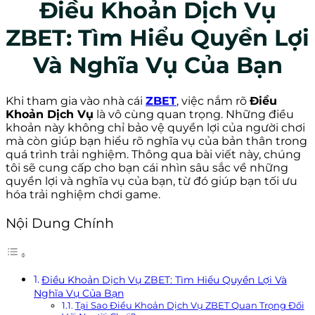
Điều Khoản Dịch Vụ
ZBET: Tìm Hiểu Quyền Lợi
Và Nghĩa Vụ Của Bạn
Khi tham gia vào nhà cái
ZBET
, việc nắm rõ
Điều
Khoản Dịch Vụ
là vô cùng quan trọng. Những điều
khoản này không chỉ bảo vệ quyền lợi của người chơi
mà còn giúp bạn hiểu rõ nghĩa vụ của bản thân trong
quá trình trải nghiệm. Thông qua bài viết này, chúng
tôi sẽ cung cấp cho bạn cái nhìn sâu sắc về những
quyền lợi và nghĩa vụ của bạn, từ đó giúp bạn tối ưu
hóa trải nghiệm chơi game.
Nội Dung Chính
Điều Khoản Dịch Vụ ZBET: Tìm Hiểu Quyền Lợi Và
Nghĩa Vụ Của Bạn
Tại Sao Điều Khoản Dịch Vụ ZBET Quan Trọng Đối