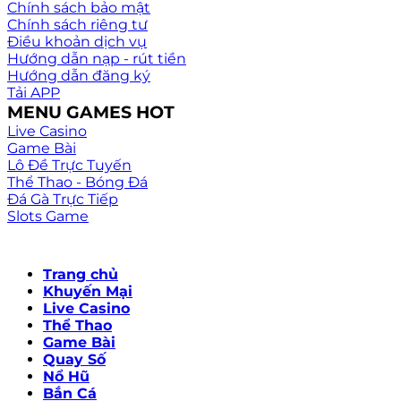
Chính sách bảo mật
Chính sách riêng tư
Điều khoản dịch vụ
Hướng dẫn nạp - rút tiền
Hướng dẫn đăng ký
Tải APP
MENU GAMES HOT
Live Casino
Game Bài
Lô Đề Trực Tuyến
Thể Thao - Bóng Đá
Đá Gà Trực Tiếp
Slots Game
Trang chủ
Khuyến Mại
Live Casino
Thể Thao
Game Bài
Quay Số
Nổ Hũ
Bắn Cá