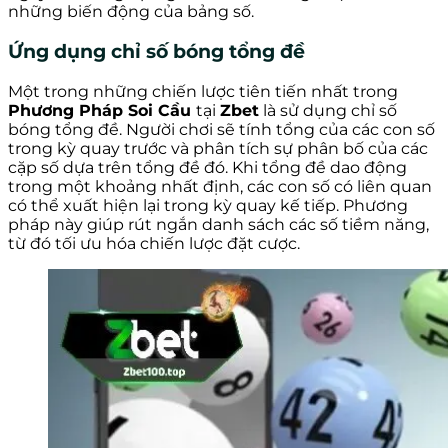
những biến động của bảng số.
Ứng dụng chỉ số bóng tổng đề
Một trong những chiến lược tiên tiến nhất trong
Phương Pháp Soi Cầu
tại
Zbet
là sử dụng chỉ số
bóng tổng đề. Người chơi sẽ tính tổng của các con số
trong kỳ quay trước và phân tích sự phân bố của các
cặp số dựa trên tổng đề đó. Khi tổng đề dao động
trong một khoảng nhất định, các con số có liên quan
có thể xuất hiện lại trong kỳ quay kế tiếp. Phương
pháp này giúp rút ngắn danh sách các số tiềm năng,
từ đó tối ưu hóa chiến lược đặt cược.