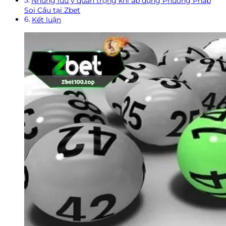
Những lưu ý quan trọng khi áp dụng Phương Pháp
Soi Cầu tại Zbet
Kết luận