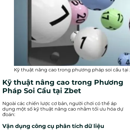
Kỹ thuật nâng cao trong phương pháp soi cầu tại
Kỹ thuật nâng cao trong Phương
Pháp Soi Cầu tại Zbet
Ngoài các chiến lược cơ bản, người chơi có thể áp
dụng một số kỹ thuật nâng cao nhằm tối ưu hóa dự
đoán:
Vận dụng công cụ phân tích dữ liệu